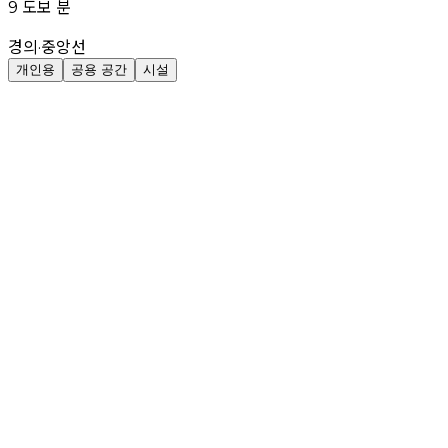
9 도보 분
경의·중앙선
개인용
공용 공간
시설