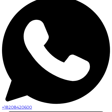
+
18208420600