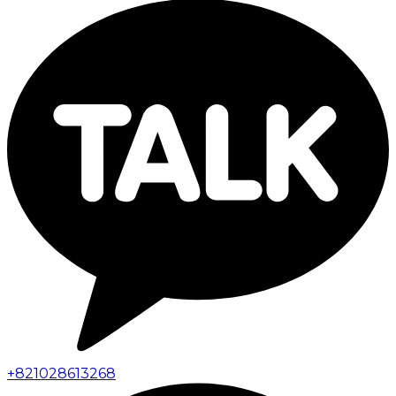
+
821028613268