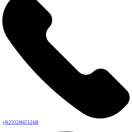
+
821028613268