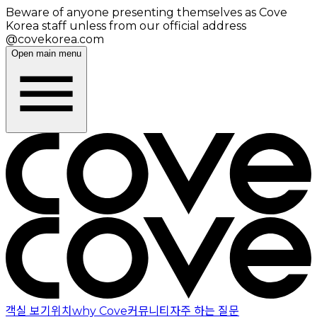
Beware of anyone presenting themselves as Cove
Korea staff unless from our official address
@covekorea.com
Open main menu
객실 보기
위치
why Cove
커뮤니티
자주 하는 질문